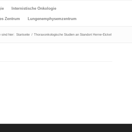
ie
Internistische Onkologie
es Zentrum
Lungenemphysemzentrum
e sind hier:
Startseite
/
Thoraxonkologische Studien an Standort Herne-Eickel