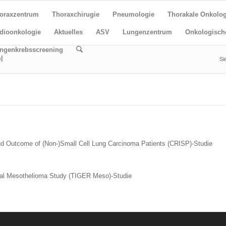
oraxzentrum
Thoraxchirugie
Pneumologie
Thorakale Onkolog
dioonkologie
Aktuelles
ASV
Lungenzentrum
Onkologisch
ngenkrebsscreening
l
Si
and Outcome of (Non-)Small Cell Lung Carcinoma Patients (CRISP
)
-Studie
eural Mesothelioma Study (TIGER
Meso
)-
Studie