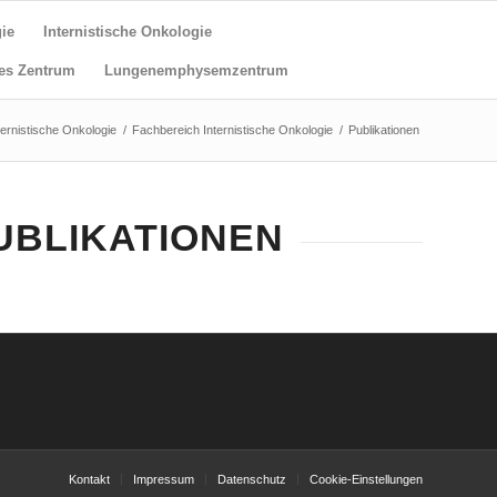
ie
Internistische Onkologie
es Zentrum
Lungenemphysemzentrum
ternistische Onkologie
/
Fachbereich Internistische Onkologie
/
Publikationen
UBLIKATIONEN
Kontakt
Impressum
Datenschutz
Cookie-Einstellungen