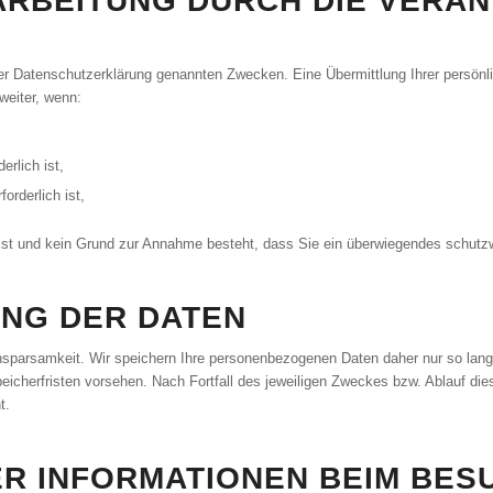
RBEITUNG DURCH DIE VERAN
ser Datenschutzerklärung genannten Zwecken. Eine Übermittlung Ihrer persön
 weiter, wenn:
erlich ist,
forderlich ist,
h ist und kein Grund zur Annahme besteht, dass Sie ein überwiegendes schutz
NG DER DATEN
parsamkeit. Wir speichern Ihre personenbezogenen Daten daher nur so lange,
peicherfristen vorsehen. Nach Fortfall des jeweiligen Zweckes bzw. Ablauf di
t.
R INFORMATIONEN BEIM BES