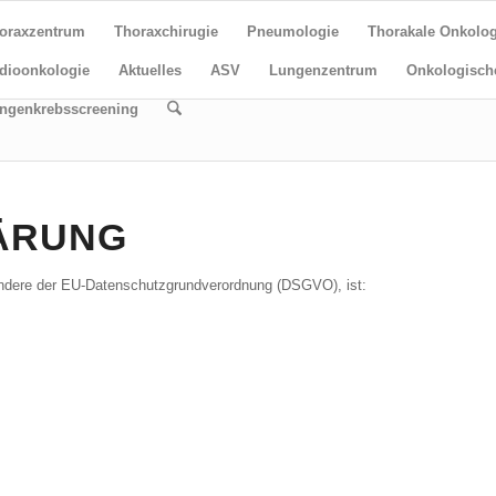
oraxzentrum
Thoraxchirugie
Pneumologie
Thorakale Onkolog
dioonkologie
Aktuelles
ASV
Lungenzentrum
Onkologisch
ngenkrebsscreening
ÄRUNG
ondere der EU-Datenschutzgrundverordnung (DSGVO), ist: