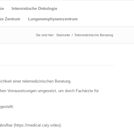
ie
Internistische Onkologie
es Zentrum
Lungenemphysemzentrum
Sie sind hier:
Startseite
/
Telemedizinische Beratung
ichkeit einer telemedizinischen Beratung.
schen Vorrausetzungen umgesetzt, um durch Fachärzte für
estellt:
rufbar (https://medical.cary.video).