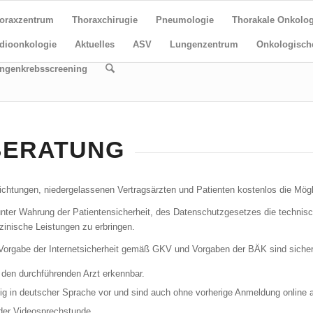
oraxzentrum
Thoraxchirugie
Pneumologie
Thorakale Onkolog
dioonkologie
Aktuelles
ASV
Lungenzentrum
Onkologisch
ngenkrebsscreening
BERATUNG
richtungen, niedergelassenen Vertragsärzten und Patienten kostenlos die Mögl
unter Wahrung der Patientensicherheit, des Datenschutzgesetzes die techni
inische Leistungen zu erbringen.
rgabe der Internetsicherheit gemäß GKV und Vorgaben der BÄK sind sicherg
den durchführenden Arzt erkennbar.
g in deutscher Sprache vor und sind auch ohne vorherige Anmeldung online ab
der Videosprechstunde.