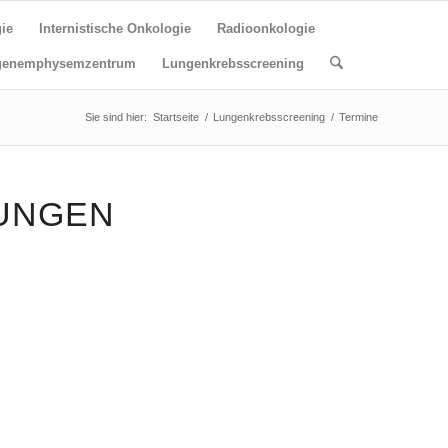
ie
Internistische Onkologie
Radioonkologie
genemphysemzentrum
Lungenkrebsscreening
Sie sind hier:
Startseite
/
Lungenkrebsscreening
/
Termine
TUNGEN