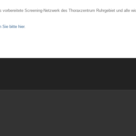
as vorbereitete Screening-Netzwerk des Thoraxzentrum Ruhrgebiet und alle w
n Sie bitte hier
.