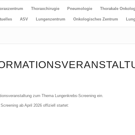
oraxzentrum
Thoraxchirugie
Pneumologie
Thorakale Onkolog
tuelles
ASV
Lungenzentrum
Onkologisches Zentrum
Lun
NFORMATIONSVERANSTAL
mationsveranstaltung zum Thema Lungenkrebs-Screening ein.
reening ab April 2026 offiziell startet: